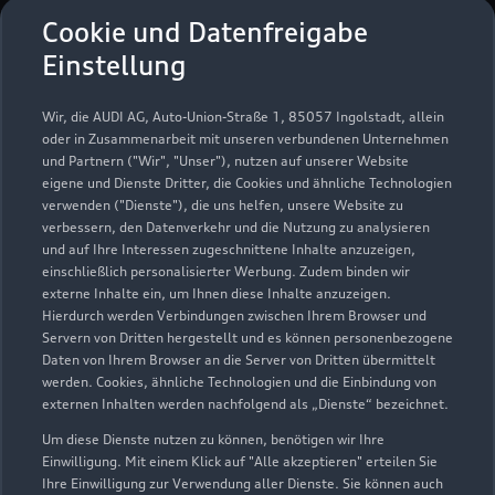
Bitte beachten Sie, dass außerhalb der gesetzlichen
Cookie und Datenfreigabe
Öffnungszeiten keine Beratung, kein Verkauf und keine
Einstellung
Probefahrt erfolgen kann.
Wir, die AUDI AG, Auto-Union-Straße 1, 85057 Ingolstadt, allein
oder in Zusammenarbeit mit unseren verbundenen Unternehmen
* Die Auszeichnung Audi Top Service Partner
und Partnern ("Wir", "Unser"), nutzen auf unserer Website
2025 wurde von der AUDI AG unter Ausschluss
eigene und Dienste Dritter, die Cookies und ähnliche Technologien
verwenden ("Dienste"), die uns helfen, unsere Website zu
Dritter nach festgelegten Kriterien an
verbessern, den Datenverkehr und die Nutzung zu analysieren
ausgewählte Audi Partnerunternehmen vergeben.
und auf Ihre Interessen zugeschnittene Inhalte anzuzeigen,
Hierzu zählen überdurchschnittliche Leistungen
einschließlich personalisierter Werbung. Zudem binden wir
in der Kundenloyalisierung, ein digitales Format
externe Inhalte ein, um Ihnen diese Inhalte anzuzeigen.
zur Terminvereinbarung sowie die zeitnahe
Hierdurch werden Verbindungen zwischen Ihrem Browser und
Servern von Dritten hergestellt und es können personenbezogene
Abarbeitung von Kundenanliegen.
Daten von Ihrem Browser an die Server von Dritten übermittelt
Mitarbeiter_innen dieser Betriebe sind sowohl im
werden. Cookies, ähnliche Technologien und die Einbindung von
technischen Bereich als auch in der
externen Inhalten werden nachfolgend als „Dienste“ bezeichnet.
Kundenbetreuung besonders ausgebildet und
Um diese Dienste nutzen zu können, benötigen wir Ihre
qualifiziert.
Einwilligung. Mit einem Klick auf "Alle akzeptieren" erteilen Sie
Ihre Einwilligung zur Verwendung aller Dienste. Sie können auch