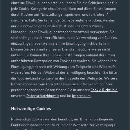
einzelne Einwilligungen erteilen, indem Sie die Schieberegler für
jede Cookie-Kategorie einzeln anklicken und diese Einstellungen
Zurück nach oben
durch Klicken auf "Einstellungen speichern und fortfahren"
speichern. Falls Sie keinen der Schieberegler anklicken, werden
nur die notwendigen Cookies (z. B. der Ensighten Privacy
Modelle
Manager, unser Einwilligungsmanagementtool) verwendet. Sie
sind nicht gesetzlich verpflichtet, in die Verwendung von Cookies
einzuwilligen, aber wenn Sie Ihre Einwilligung nicht erteilen,
Kaufen & leasen
können Sie bestimmte unserer Dienste möglicherweise nicht
Alle Modelle
nutzen. Sie können Ihre Cookie-Einstellungen anhand der unten
aufgeführten Kategorien von Cookies verwalten. Sie können Ihre
Modelle vergleichen
Service & Zubehör
Neuwagensuche
Einwilligung jederzeit mit Wirkung zum Zeitpunkt des Widerrufs
widerrufen. Für den Widerruf der Einwilligung beachten Sie bitte
Elektromodelle
Gebrauchtwagensuche
die "Cookie-Einstellungen" in der Fußzeile der Webseite. Weitere
Support
Saisonale Angebote
Informationen sowie konkrete Hinweise zur Verwendung Ihrer
Plug-in-Hybride
Gebrauchtwagen
personenbezogenen Daten finden Sie in unserer
Cookie Richtlinie
,
Audi Services
unserem
Datenschutzhinweis
und im
Impressum
.
Über Audi
Kundenservice
Finanzierung
Garantie
Notwendige Cookies
Händlersuche
Aktionen & Angebote
Unternehmen
Audi digital services
Notwendige Cookies werden benötigt, um Ihnen grundlegende
Audi Code
Geschäftskunden
Funktionen während der Nutzung der Webseite zur Verfügung zu
Karriere
myAudi