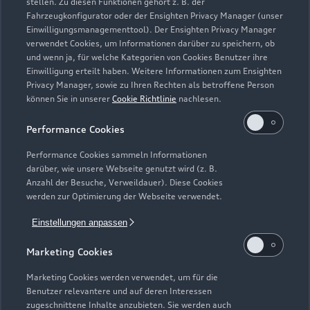
stellen. Zu diesen Funktionen gehört z. B. der
Häufige Fragen (FAQ)
Fahrzeugkonfigurator oder der Ensighten Privacy Manager (unser
Investor Relations
Einwilligungsmanagementtool). Der Ensighten Privacy Manager
© 2026 AUDI AG. Alle Rechte vorbehalten
Audi Online Beratung
verwendet Cookies, um Informationen darüber zu speichern, ob
Presse & Media Center
und wenn ja, für welche Kategorien von Cookies Benutzer ihre
Impressum
Rechtliches
Hinweisgebersystem
Online-Terminvereinbarung
Einwilligung erteilt haben. Weitere Informationen zum Ensighten
Datenschutz
Datenschutzinformation
Cookie-Einstellungen
Privacy Manager, sowie zu Ihren Rechten als betroffene Person
Servicekontakt
Cookie-Richtlinie
Barrierefreiheit
können Sie in unserer
Cookie Richtlinie
nachlesen.
Audi erleben
Digital Services Act
EU Data Act
Bordbuch & Bedienungsanleitungen
Performance Cookies
Newsletter
Verträge kündigen
Performance Cookies sammeln Informationen
darüber, wie unsere Webseite genutzt wird (z. B.
1
Die Auszeichnung Audi Top Service Partner 2025 wurde von
Anzahl der Besuche, Verweildauer). Diese Cookies
der AUDI AG unter Ausschluss Dritter nach festgelegten
werden zur Optimierung der Webseite verwendet.
Kriterien an ausgewählte Audi Partnerunternehmen vergeben.
Einstellungen anpassen
Hierzu zählen überdurchschnittliche Leistungen in der
Kundenloyalisierung, ein digitales Format zur
Marketing Cookies
Terminvereinbarung sowie die zeitnahe Abarbeitung von
Kundenanliegen. Mitarbeiter_innen dieser Betriebe sind
Marketing Cookies werden verwendet, um für die
Benutzer relevantere und auf deren Interessen
sowohl im technischen Bereich als auch in der
zugeschnittene Inhalte anzubieten. Sie werden auch
Kundenbetreuung besonders ausgebildet und qualifiziert.