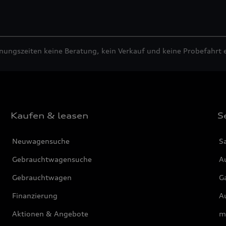
fnungszeiten keine Beratung, kein Verkauf und keine Probefahrt 
Kaufen & leasen
S
Neuwagensuche
S
Gebrauchtwagensuche
Au
Gebrauchtwagen
G
Finanzierung
Au
Aktionen & Angebote
m