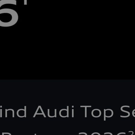
ind Audi Top S
2