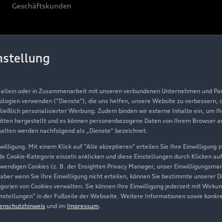
Geschäftskunden
Über Audi
nstellung
Unternehmen
Karriere
, allein oder in Zusammenarbeit mit unseren verbundenen Unternehmen und Part
Investor Relations
nologien verwenden ("Dienste"), die uns helfen, unsere Website zu verbessern,
hließlich personalisierter Werbung. Zudem binden wir externe Inhalte ein, um I
Presse & Media Center
tten hergestellt und es können personenbezogene Daten von Ihrem Browser an 
halten werden nachfolgend als „Dienste“ bezeichnet.
Datenschutz
illigung. Mit einem Klick auf "Alle akzeptieren" erteilen Sie Ihre Einwilligung
Audi erleben
ede Cookie-Kategorie einzeln anklicken und diese Einstellungen durch Klicken au
twendigen Cookies (z. B. der Ensighten Privacy Manager, unser Einwilligungsma
Newsletter
 aber wenn Sie Ihre Einwilligung nicht erteilen, können Sie bestimmte unserer 
orien von Cookies verwalten. Sie können Ihre Einwilligung jederzeit mit Wirku
-Einstellungen" in der Fußzeile der Webseite. Weitere Informationen sowie ko
enschutzhinweis
und im
Impressum
.