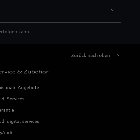
erfolgen kann.
Zurück nach oben
ervice & Zubehör
aisonale Angebote
di Services
arantie
di digital services
yAudi