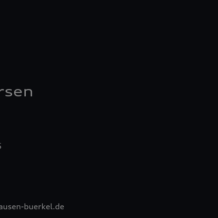
rsen
5
ausen-buerkel.de