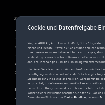
Support
Cookie und Datenfreigabe Ei
Kundenservice
Händlersuche
Wir, die AUDI AG, Auto-Union-Straße 1, 85057 Ingolstadt
Audi Code
eigene und Dienste Dritter, die Cookies und ähnliche Tech
Ihre Interessen zugeschnittene Inhalte anzuzeigen, einsc
Häufige Fragen (FAQ)
Verbindungen zwischen Ihrem Browser und Servern von Dri
ähnliche Technologien und die Einbindung von externen In
Audi Online Beratung
Um diese Dienste nutzen zu können, benötigen wir Ihre Einw
Online-Terminvereinbarung
Einwilligungen erteilen, indem Sie die Schieberegler für j
Sie keinen der Schieberegler anklicken, werden nur die no
Servicekontakt
verpflichtet, in die Verwendung von Cookies einzuwilligen,
Cookie-Einstellungen anhand der unten aufgeführten Kateg
Bordbuch & Bedienungsanleitungen
Widerruf der Einwilligung beachten Sie bitte die "Cookie
Daten finden Sie in unserer
Cookie Richtlinie
, unserem
Dat
Verträge kündigen